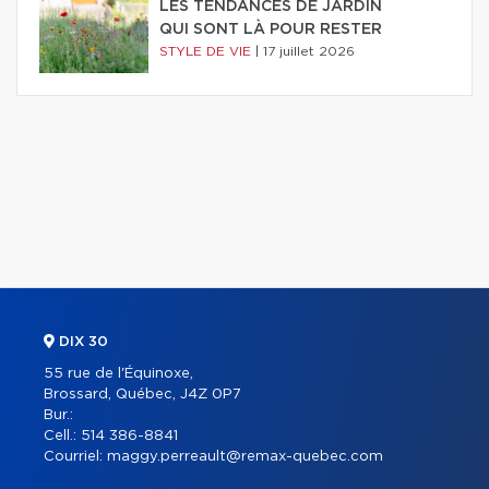
LES TENDANCES DE JARDIN
QUI SONT LÀ POUR RESTER
STYLE DE VIE
|
17 juillet 2026
DIX 30
55 rue de l'Équinoxe,
Brossard, Québec, J4Z 0P7
Bur.:
Cell.:
514 386-8841
Courriel:
maggy.perreault@remax-quebec.com