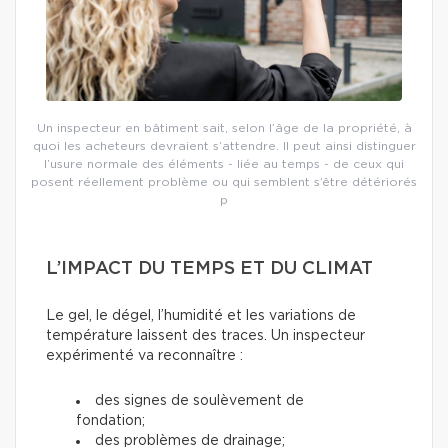
Un inspecteur en bâtiment sait, selon l’âge de la propriété, à
quoi les acheteurs devraient s’attendre. Il peut ainsi distinguer
l’usure normale des éléments - liée au temps - de ceux qui
posent réellement problème ou qui semblent s’être détériorés
p
L’IMPACT DU TEMPS ET DU CLIMAT
Le gel, le dégel, l’humidité et les variations de
température laissent des traces. Un inspecteur
expérimenté va reconnaître :
des signes de soulèvement de
fondation;
des problèmes de drainage;