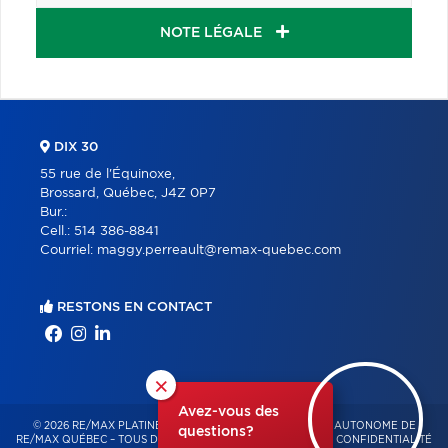
NOTE LÉGALE
DIX 30
55 rue de l'Équinoxe,
Brossard, Québec, J4Z 0P7
Bur.:
Cell.:
514 386-8841
Courriel:
maggy.perreault@remax-quebec.com
RESTONS EN CONTACT
×
Avez-vous des
© 2026 RE/MAX PLATINE – FRANCHISÉ INDÉPENDANT ET AUTONOME DE
questions?
RE/MAX QUÉBEC – TOUS DROITS RÉSERVÉS -
POLITIQUE DE CONFIDENTIALITÉ