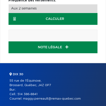
Fréquence des versements:
CALCULER
NOTE LÉGALE
DIX 30
55 rue de l'Équinoxe,
Brossard, Québec, J4Z 0P7
Bur.:
Cell.:
514 386-8841
Courriel:
maggy.perreault@remax-quebec.com